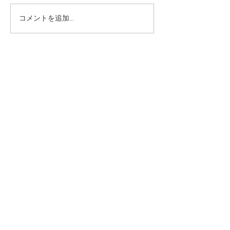
臨時休業のお知らせ
コメントを追加…
FIGARO JAP
れました！
Stay up to date
Subscribe
548−133Hirano Yamanakako-Village
Minamitsuru-gun Yamanashi-ken