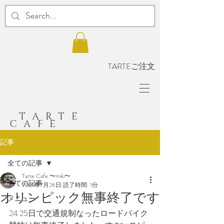
TARTEご注文
TARTE
CAFE
記事
全ての記事
Tarte Cafe 〜miki〜
全ての記事
2021年7月26日
読了時間: 1分
オリンピック無事終了です
メニュー
24.25日で交通規制なったロードバイク