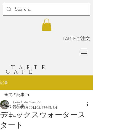
TARTEご注文
TARTE
CAFE
記事
全ての記事
Tarte Cafe 〜miki〜
全ての記事
2021年3月20日
読了時間: 1分
デトックスウォータース
メニュー
タート