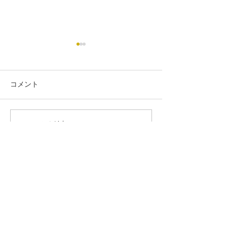
コメント
臨時休業のお知らせ
コメントを追加…
FIGARO JAP
れました！
Stay up to date
Subscribe