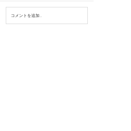
臨時休業のお知らせ
コメントを追加…
FIGARO JAP
れました！
Stay up to date
Subscribe
548−133Hirano Yamanakako-Village
Minamitsuru-gun Yamanashi-ken