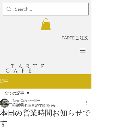
TARTEご注文
TARTE
CAFE
記事
全ての記事
Tarte Cafe 〜miki〜
全ての記事
2021年2月15日
読了時間: 1分
本日の営業時間お知らせで
メニュー
す