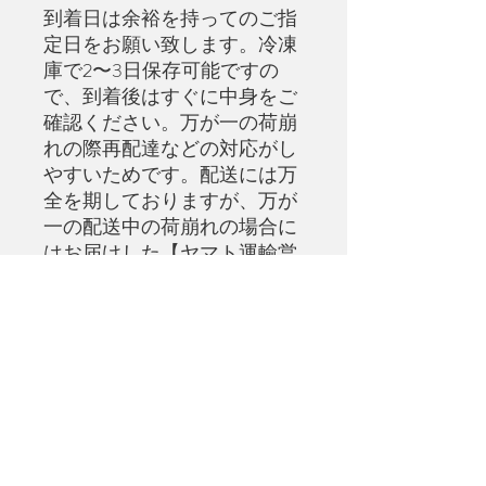
到着日は余裕を持ってのご指
定日をお願い致します。冷凍
庫で2〜3日保存可能ですの
で、到着後はすぐに中身をご
確認ください。万が一の荷崩
れの際再配達などの対応がし
やすいためです。配送には万
全を期しておりますが、万が
一の配送中の荷崩れの場合に
はお届けした【ヤマト運輸営
業所】へのご報告と、当店へ
ご連絡をお願い致します。商
品保証にご協力お願い致しま
す。
商品情報
■DECOタルトは３サイズ