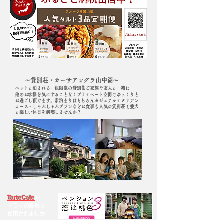
〜貸別荘・カーサアレグラ山中湖〜
ペットと泊まれる一組限定の貸別荘ご家族や友人と一緒に
他のお客様を気にすることなくプライベート空間でゆっくりと
お過ごし頂けます。素泊まりはもちろんカジュアルイタリアン
コース・しゃぶしゃぶプランなどお食事も人気の貸別荘で愛犬
と​楽しい休日を満喫しませんか？
TarteCafe
が
ドラマの
撮影で
​使用されました