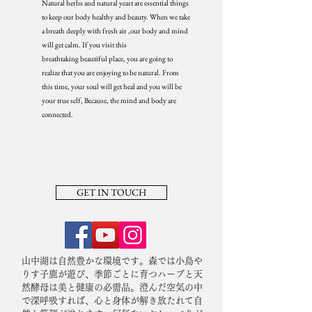
Natural herbs and natural yeast are essential things
to keep our body healthy and beauty. When we take
a breath deeply with fresh air ,our body and mind
will get calm. If you visit this
​breathtaking beautiful place, you are going to
realize that you are enjoying to be natural. From
this time, your soul will get heal and you will be
your true self, Because, the mind and body are
connected.
GET IN TOUCH
山中湖は自然豊かな環境です。森では小鳥や
りす子鹿が遊び、季節ごとに育つハーブと天
然酵母は美と健康の必需品。澄んだ空気の中
で深呼吸すれば、心と身体が解き放たれて自